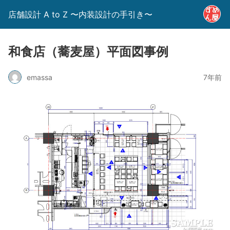
店舗設計 A to Z 〜内装設計の手引き〜
和食店（蕎麦屋）平面図事例
emassa
7年前