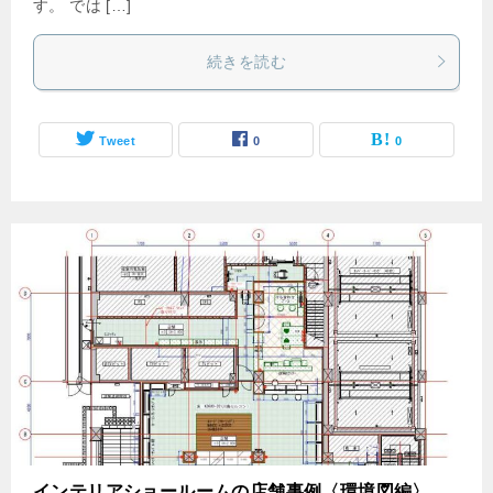
す。 では […]
続きを読む
Tweet
0
0
インテリアショールームの店舗事例〈環境図編〉