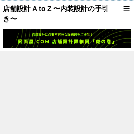
店舗設計 A to Z 〜内装設計の手引
き〜