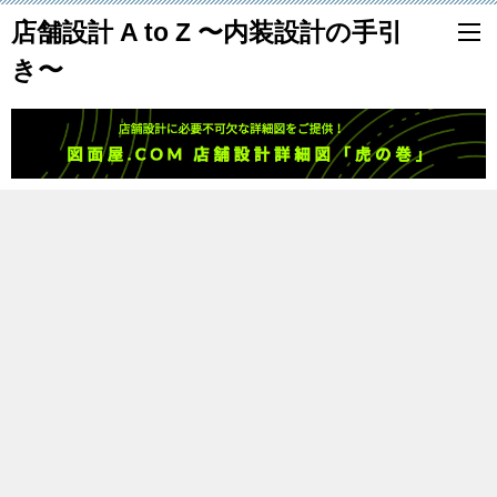
店舗設計 A to Z 〜内装設計の手引
き〜