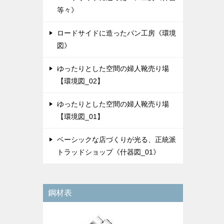
等々》
ロードサイドに造ったパン工房《環境
図》
ゆったりとした空間の婦人靴売り場
【環境図_02】
ゆったりとした空間の婦人靴売り場
【環境図_01】
ベーシックな店づくりが光る、正統派
トラッドショップ《什器図_01》
鋼材表