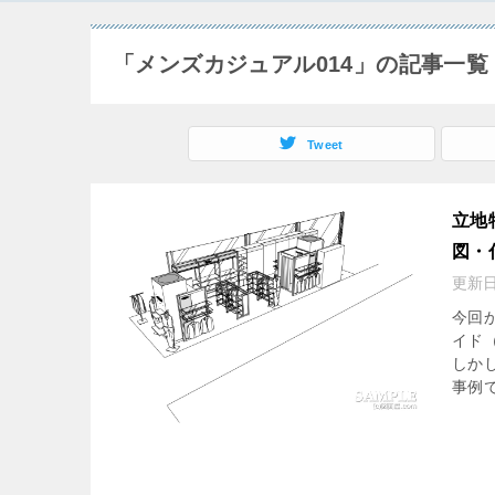
「メンズカジュアル014」の記事一覧
Tweet
立地
図・
更新
今回
イド
しか
事例で