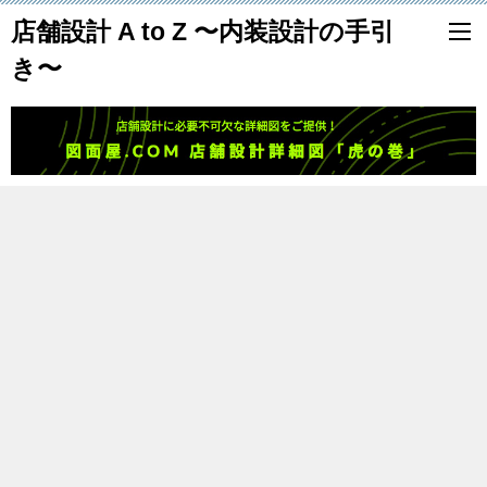
店舗設計 A to Z 〜内装設計の手引
き〜