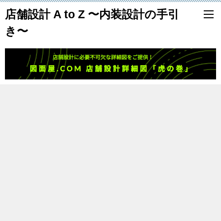
店舗設計 A to Z 〜内装設計の手引
き〜