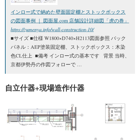
インロー式で納めた壁面固定棚とストックボックス
の図面事例 ｜ 図面屋.com 店舗設計詳細図「虎の巻」
https://zumenya.info/wall-construction-10/
■サイズ ■仕様 W1800×D740×H2113図面参照 バック
パネル：AEP塗装固定棚、ストックボックス：木染
色CL仕上 ■備考 インロー式の基本です 背景 当時、
京都伊勢丹の作図フォローで …
自立什器+現場造作什器