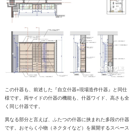
この什器も、前述した『自立什器+現場造作什器』と同仕
様です。両サイドの什器の機能も、什器ワイド、高さも全
く同じ什器です。
異なる部分と言えば、ふたつの什器に挟まれた多段の什器
です。おそらく小物（ネクタイなど）を展開するスペース