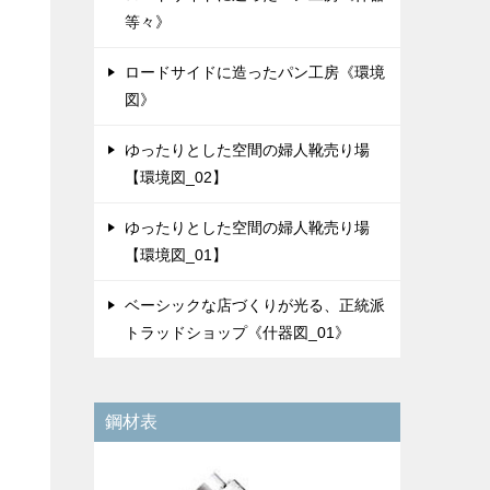
等々》
ロードサイドに造ったパン工房《環境
図》
ゆったりとした空間の婦人靴売り場
【環境図_02】
ゆったりとした空間の婦人靴売り場
【環境図_01】
ベーシックな店づくりが光る、正統派
トラッドショップ《什器図_01》
鋼材表