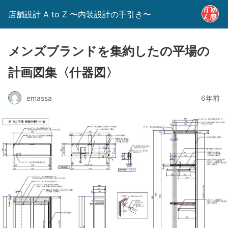
店舗設計 A to Z 〜内装設計の手引き〜
メンズブランドを集約したの平場の
計画図集〈什器図〉
emassa
6年前