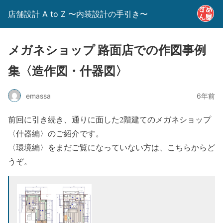
店舗設計 A to Z 〜内装設計の手引き〜
メガネショップ 路面店での作図事例
集〈造作図・什器図〉
emassa
6年前
前回に引き続き、通りに面した2階建てのメガネショップ
〈什器編〉のご紹介です。
〈環境編〉をまだご覧になっていない方は、こちらからど
うぞ。